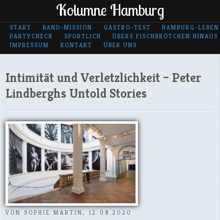
Kolumne Hamburg
START
BAND-MISSION
GASTRO-TEST
HAMBURG-LEBEN
PARTYCHECK
SPORTLICH
ÜBERS FISCHBRÖTCHEN HINAUS
IMPRESSUM
KONTAKT
ÜBER UNS
Intimität und Verletzlichkeit – Peter
Lindberghs Untold Stories
VON SOPHIE MARTIN, 12.08.2020