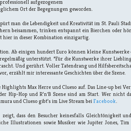
 professionell aufgezogenem
winglichem Ort der Begegnungen geworden.
pürt man die Lebendigkeit und Kreativität im St. Pauli Sta
uchern beisammen, trinken entspannt ein Bierchen oder hö
hier in dieser Kombination einzigartig.
ktion. Ab einigen hundert Euro können kleine Kunstwerke e
 regelmäßig unterstützt. “Für die Kunstwerke ihrer Lieblin
rrascht. Und gerührt. Voller Tatendrang und Hilfsbereitscha
vor, erzählt mir interessante Geschichten über die Szene.
 Highlights Max Herre und Clueso auf. Das Line-up bei Ver
 der Hip-Hop und R’n'B Szene sind am Start. Wer nicht da
ura und Clueso gibt’s im Live Stream bei
Facebook
.
n
zeigt, dass den Besucher keinesfalls Gleichtönigkeit un
che Illustrationen sowie Musiker wie Jupiter Jones, Ti