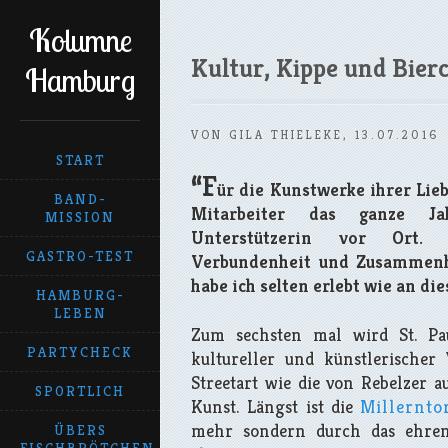
Kolumne
Kultur, Kippe und Bierc
Hamburg
VON GILA THIELEKE, 13.07.2016
START
“F
ür die Kunstwerke ihrer Lie
BAND-
Mitarbeiter das ganze Ja
MISSION
Unterstützerin vor Ort. 
GASTRO-TEST
Verbundenheit und Zusammenh
habe ich selten erlebt wie an di
HAMBURG-
LEBEN
Zum sechsten mal wird St. Pa
PARTYCHECK
kultureller und künstlerischer V
Streetart wie die von Rebelzer a
SPORTLICH
Kunst. Längst ist die
Millernto
mehr sondern durch das ehre
ÜBERS