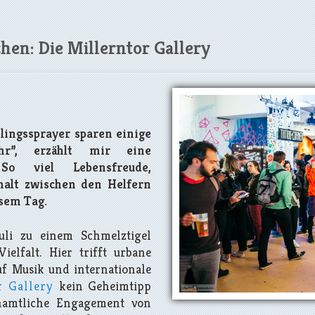
hen: Die Millerntor Gallery
blingssprayer sparen einige
hr”, erzählt mir eine
So viel Lebensfreude,
alt zwischen den Helfern
esem Tag.
uli zu einem Schmelztigel
ielfalt. Hier trifft urbane
uf Musik und internationale
r Gallery
kein Geheimtipp
namtliche Engagement von