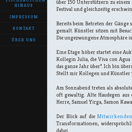
FISCHBRÖTCHEN
über 150 Unterstützern zu einem
HINAUS
Festival und gleichzeitig ersch
IMPRESSUM
Bereits beim Betreten der Gänge s
KONTAKT
gemalt. Künstler sitzen mit Bes
Die ungezwungene Atmosphäre ist 
ÜBER UNS
Eine Etage höher startet eine Au
Kollegin Julia, die Viva con Agua
das ganze Jahr über”. Ich bin übe
Stellt mir Kollegen und Künstler 
Am Sonnabend treten als absolute
oft gewaltig. Alte Haudegen aus
Herre, Samuel Yirga, Samon Kawam
Der Blick auf die
Mitwirkende
Transformationen, widersprüchli
dabei.