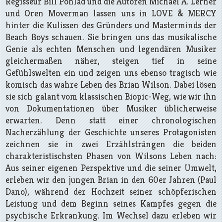
Regisseur Bill Pohlad und die Autoren Michael A. Lerner
und Oren Moverman lassen uns in LOVE & MERCY
hinter die Kulissen des Gründers und Masterminds der
Beach Boys schauen. Sie bringen uns das musikalische
Genie als echten Menschen und legendären Musiker
gleichermaßen näher, steigen tief in seine
Gefühlswelten ein und zeigen uns ebenso tragisch wie
komisch das wahre Leben des Brian Wilson. Dabei lösen
sie sich galant vom klassischen Biopic-Weg, wie wir ihn
von Dokumentationen über Musiker üblicherweise
erwarten. Denn statt einer chronologischen
Nacherzählung der Geschichte unseres Protagonisten
zeichnen sie in zwei Erzählsträngen die beiden
charakteristischsten Phasen von Wilsons Leben nach:
Aus seiner eigenen Perspektive und die seiner Umwelt,
erleben wir den jungen Brian in den 60er Jahren (Paul
Dano), während der Hochzeit seiner schöpferischen
Leistung und dem Beginn seines Kampfes gegen die
psychische Erkrankung. Im Wechsel dazu erleben wir