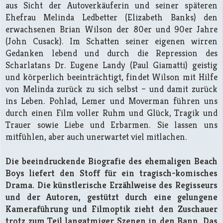
aus Sicht der Autoverkäuferin und seiner späteren
Ehefrau Melinda Ledbetter (Elizabeth Banks) den
erwachsenen Brian Wilson der 80er und 90er Jahre
(John Cusack). Im Schatten seiner eigenen wirren
Gedanken lebend und durch die Repression des
Scharlatans Dr. Eugene Landy (Paul Giamatti) geistig
und körperlich beeinträchtigt, findet Wilson mit Hilfe
von Melinda zurück zu sich selbst – und damit zurück
ins Leben. Pohlad, Lemer und Moverman führen uns
durch einen Film voller Ruhm und Glück, Tragik und
Trauer sowie Liebe und Erbarmen. Sie lassen uns
mitfühlen, aber auch unerwartet viel mitlachen.
Die beeindruckende Biografie des ehemaligen Beach
Boys liefert den Stoff für ein tragisch-komisches
Drama. Die künstlerische Erzählweise des Regisseurs
und der Autoren, gestützt durch eine gelungene
Kameraführung und Filmoptik zieht den Zuschauer
trotz zum Teil langatmiger Szenen in den Bann. Das